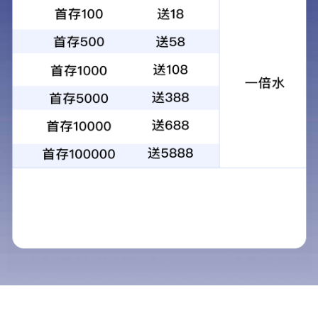
一、【功能主治】清热燥湿，杀虫止痒，用于治疗细菌性阴道病以及
二、【分类】中药注册1.1类。
三、【专利情况】ZL2012 1 0184270.3