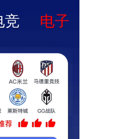
投资合作
联系我们
En