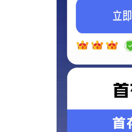
网站首页
>
电子娱乐app
>