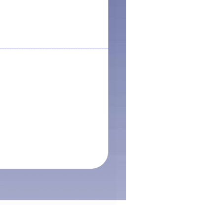
华创合成公众号
高新六路十