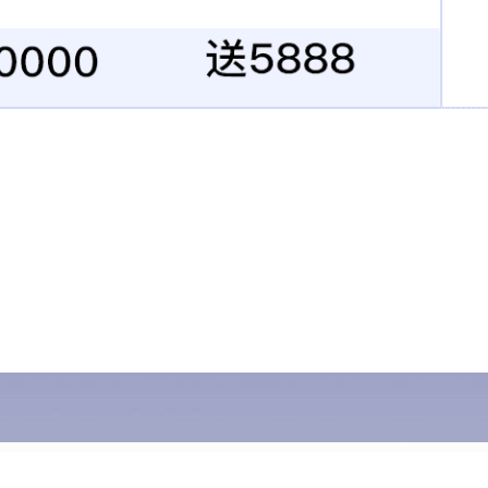
公司名称：电子娱乐app
营销中心：陕西省西安市雁塔区科技一路与