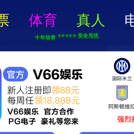
们
电子娱乐app
电子娱乐app
下属公司
新闻资讯