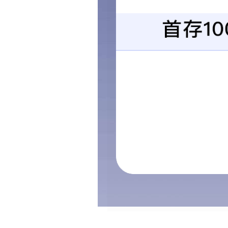
上一篇：
2017年半年度报告
下一篇：
2016年年度报告摘要
首页
关于我们
电子娱乐app
电子娱乐app