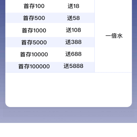
http://ups.pb68.cn/