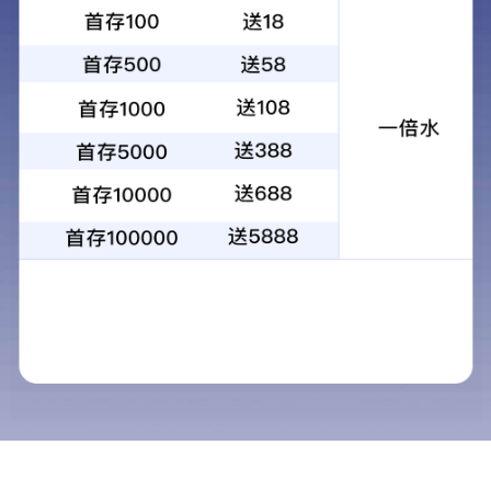
合成药业（832077）公司申报的化学药1.1类新药“磷酸左奥
奥硝唑是目前常用的抗厌氧菌药物，作为继甲硝唑和替硝唑后的第三代
磷酸左奥硝唑酯二钠是对左奥硝唑进行化学结构修饰形成的新的化合物（磷酸左奥
左奥硝唑酯二钠在体内可以迅速分解为左奥硝唑。